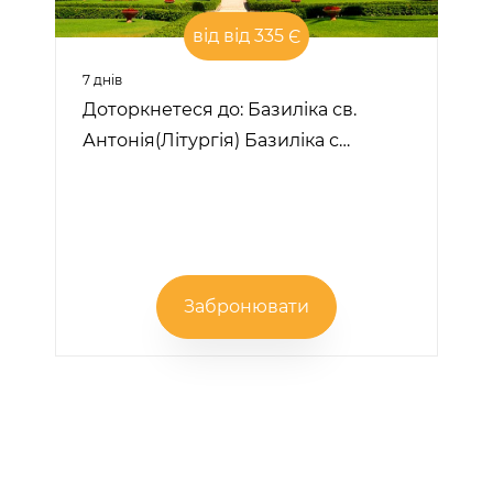
від від 335 Є
7 днів
Доторкнетеся до: Базиліка св.
Антонія(Літургія) Базиліка с…
Забронювати