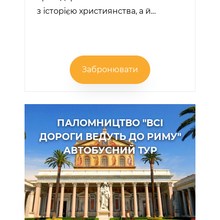
з історією християнства, а й…
Забронювати
ПАЛОМНИЦТВО "ВСІ
ДОРОГИ ВЕДУТЬ ДО РИМУ"
АВТОБУСНИЙ ТУР