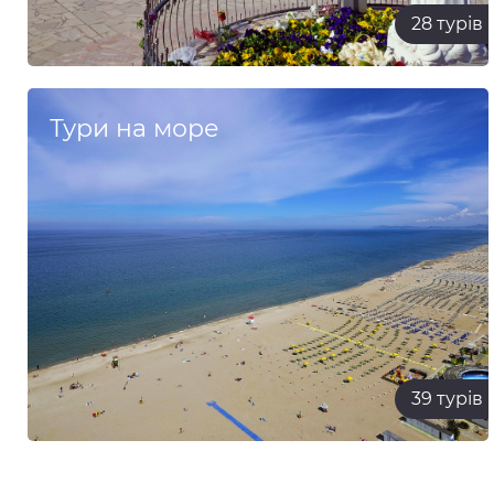
28 турів
Тури на море
39 турів