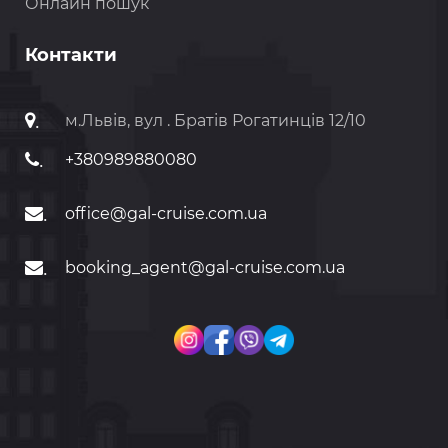
Онлайн пошук
Контакти
.
м.Львів, вул . Братів Рогатинців 12/10
.
+380989880080
.
office@gal-cruise.com.ua
.
booking_agent@gal-cruise.com.ua