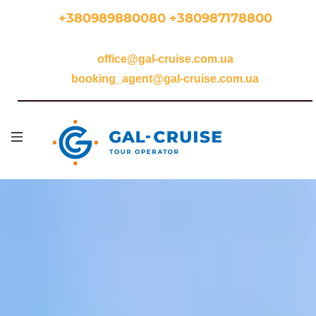
Перейти
+380989880080 +380987178800
до
основного
office@gal-cruise.com.ua
вмісту
booking_agent@gal-cruise.com.ua
Осн
наві