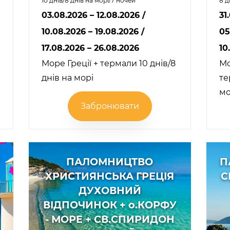
10 днів/8 днів на морі/7 ночей
8 д
03.08.2026 – 12.08.2026
/
31
10.08.2026 – 19.08.2026
/
05
17.08.2026 – 26.08.2026
10
Море Греції + термали 10 днів/8
Мо
днів на морі
те
мо
Забронювати
ПАЛОМНИЦТВО
П
ХРИСТИЯНСЬКА ГРЕЦІЯ
С
ДУХОВНИЙ
ВІДПОЧИНОК + о.КОРФУ
- МОРЕ + СВ.СПИРИДОН