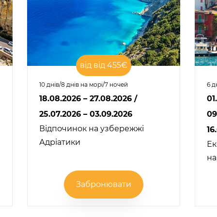
від від 455€
10 днів/8 днів на морі/7 ночей
6 д
18.08.2026 – 27.08.2026
/
01
25.07.2026 – 03.09.2026
09
Відпочинок на узбережжі
16
Адріатики
Ек
на
Забронювати