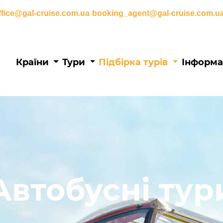
ffice@gal-cruise.com.ua
booking_agent@gal-cruise.com.u
Основна
Країни
Тури
Підбірка турів
Інформа
навіґація
Автобусні тур