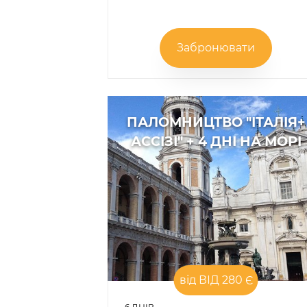
Забронювати
ПАЛОМНИЦТВО "ІТАЛІЯ+
АССІЗІ" + 4 ДНІ НА МОРІ
від ВІД 280 Є