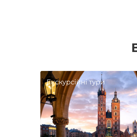
на
сторінки
Екскурсійні тури