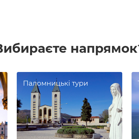
сторінка
сторінка
Вибираєте напрямок
Паломницькі тури