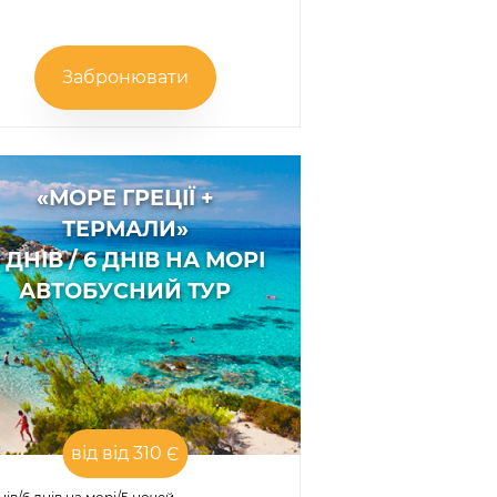
Забронювати
«МОРЕ ГРЕЦІЇ +
ТЕРМАЛИ»
 ДНІВ / 6 ДНІВ НА МОРІ
АВТОБУСНИЙ ТУР
від від 310 Є