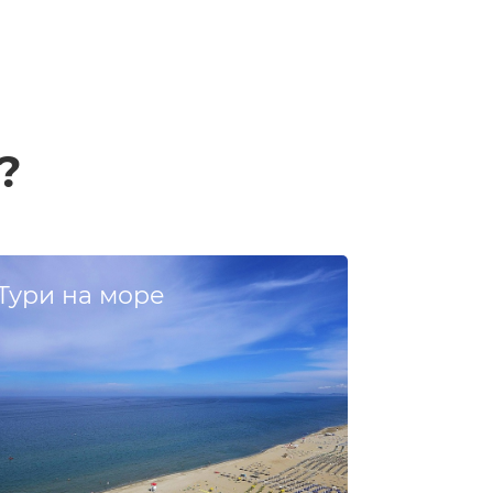
?
Тури на море