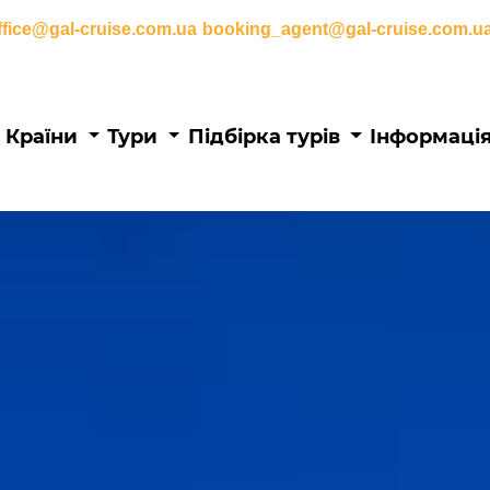
ffice@gal-cruise.com.ua
booking_agent@gal-cruise.com.u
Основна
Країни
Тури
Підбірка турів
Інформаці
навіґація