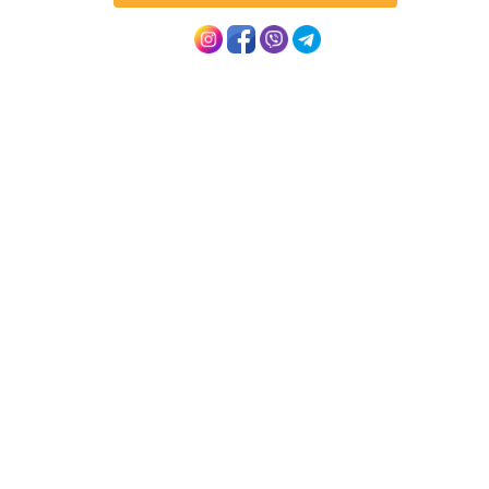
ПРОГРАМА ТУРУ
ДЕНЬ 1
Зустріч туристів представником туристичної фірми
аеропорту вильоту за три години до вильоту. Виліт
у Тель-Авів в міжнародний аеропорт ім. Бен –
Гуріона.
Зустріч туристів представником приймаючої
сторони в аеропорту Тель Авів. Яффо. Прогулянка
вуличками старого міста. Старий порт і церква
святого Петра. Вільний час, відпочинок на
Середземному морі.
Заселення в готель. Вечеря. Ночівля.