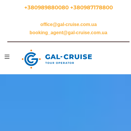
Перейти
+380989880080 +380987178800
до
основного
office@gal-cruise.com.ua
вмісту
booking_agent@gal-cruise.com.ua
Осн
наві