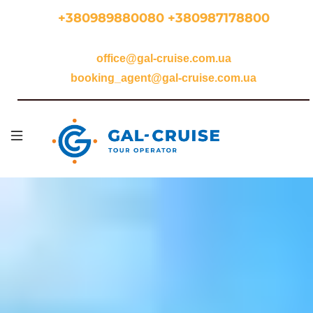
Перейти
+380989880080 +380987178800
до
основного
office@gal-cruise.com.ua
вмісту
booking_agent@gal-cruise.com.ua
Осн
наві