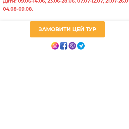
Дати: 09.06-14.06, 23.06-28.06, 07.07-12.07, 21.07-26.0
04.08-09.08.
Можливість долучитись до групи у містах: Івано
ЗАМОВИТИ ЦЕЙ ТУР
-Франківськ, Коломия, Чернівці.
Програма
1 ДЕНЬ
Збір групи на приміському залізничному вокзалі у
м.Львові в 6:30. Виїзд зі Львова в 7:00. Нічний переїз
до Стамбула.