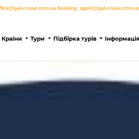
ffice@gal-cruise.com.ua
booking_agent@gal-cruise.com.u
Основна
Країни
Тури
Підбірка турів
Інформаці
навіґація